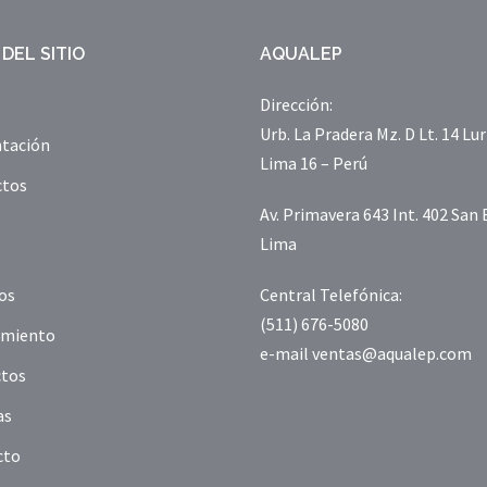
DEL SITIO
AQUALEP
Dirección:
Urb. La Pradera Mz. D Lt. 14 Lur
tación
Lima 16 – Perú
ctos
Av. Primavera 643 Int. 402 San 
Lima
ios
Central Telefónica:
(511) 676-5080
amiento
e-mail ventas@aqualep.com
ctos
as
cto