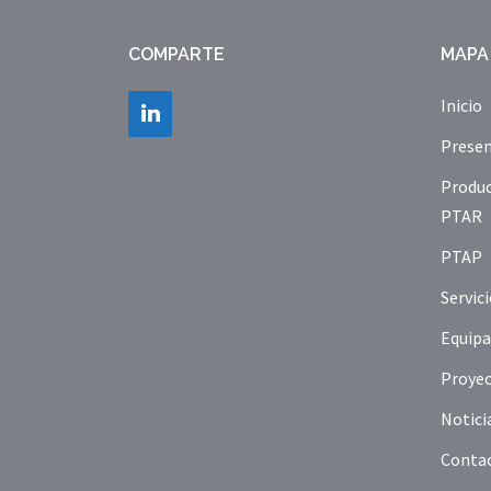
COMPARTE
MAPA 
Inicio
Presen
Produ
PTAR
PTAP
Servic
Equip
Proye
Notici
Conta